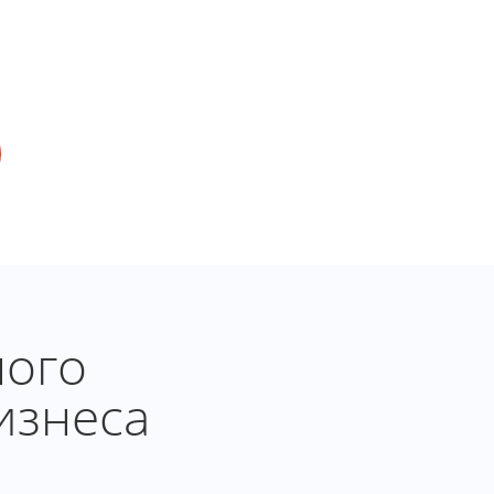
ного
изнеса