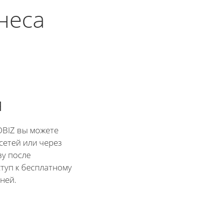
знеса
я
OBIZ вы можете
сетей или через
зу после
туп к бесплатному
ней.