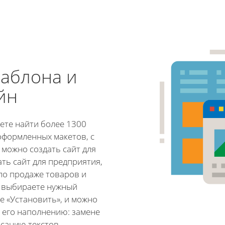
аблона и
йн
ете найти более 1300
оформленных макетов, с
можно создать сайт для
ать сайт для предприятия,
по продаже товаров и
о выбираете нужный
е «Установить», и можно
к его наполнению: замене
исанию текстов,