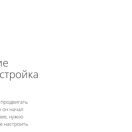
ие
стройка
 продвигать
ы он начал
ее, нужно
же настроить