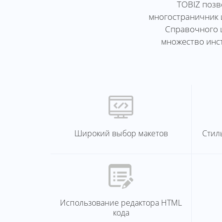
TOBIZ позв
многостраничник и
Справочного ц
множество инст
Широкий выбор макетов
Стил
Использование редактора HTML
кода