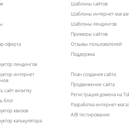
ая
Шаблоны сайтов
Шаблоны интернет-магаз
ы
Шаблоны лендингов
Примеры сайтов
ор-оферта
Отзывы пользователей
Поддержка
руктор лендингов
руктор интернет
План создания сайта
инов
Продвижение сайта
ь сайт визитку
Регистрация домена на To
ь блог
Разработка интернет-мага
уктор квизов
A/B тестирование
уктор калькулятора