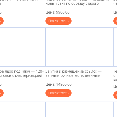
я
новый сайт по образцу старого
че
0
Цена: 9900.00
Ц
ь
Посмотреть
ое ядро под ключ — 120–
Закупка и размещение ссылок —
Т
х слов с кластеризацией
вечные, ручные, естественные
ст
к
0
Цена: 14900.00
Ц
ь
Посмотреть