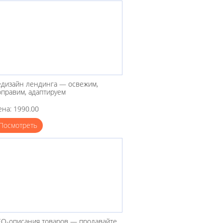
едизайн лендинга — освежим,
оправим, адаптируем
ена: 1990.00
Посмотреть
EO-описания товаров — продавайте