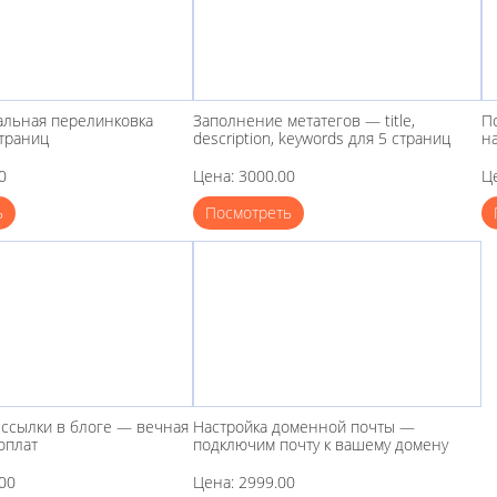
льная перелинковка
Заполнение метатегов — title,
П
страниц
description, keywords для 5 страниц
н
0
Цена: 3000.00
Ц
ь
Посмотреть
ссылки в блоге — вечная
Настройка доменной почты —
оплат
подключим почту к вашему домену
00
Цена: 2999.00