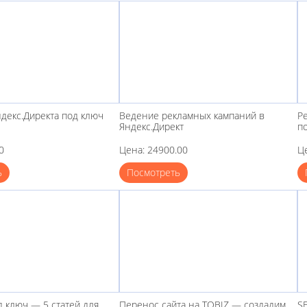
ндекс.Директа под ключ
Ведение рекламных кампаний в
Р
Яндекс.Директ
п
0
Цена: 24900.00
Ц
ь
Посмотреть
д ключ — 5 статей для
Перенос сайта на TOBIZ — создадим
S