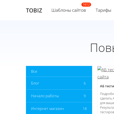
TOBIZ
Шаблоны сайтов
Тарифы
Пов
Все
Блог
6
АБ тест
Подробна
Начало работы
9
сделать 
для ваше
Результ
Интернет магазин
18
тестиров