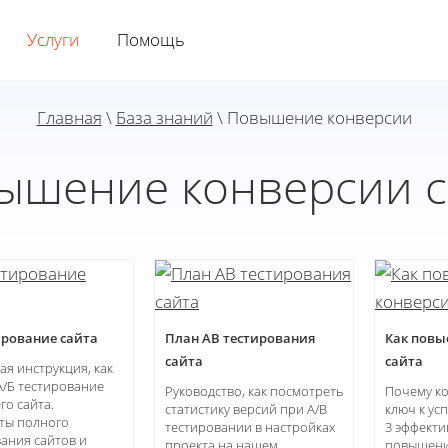
Услуги
Помощь
Главная
\
База знаний
\ Повышение конверсии
ышение конверсии с
ирование сайта
План AB тестирования
Как повы
сайта
сайта
я инструкция, как
А/Б тестирование
Руководство, как посмотреть
Почему ко
го сайта.
статистику версий при A/B
ключ к у
аты полного
тестировании в настройках
3 эффекти
ания сайтов и
проекта на нашем
повышени