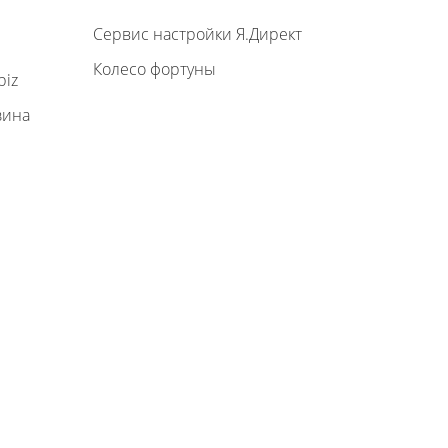
Сервис настройки Я.Директ
Колесо фортуны
biz
зина