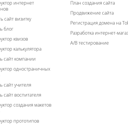
руктор интернет
План создания сайта
инов
Продвижение сайта
ь сайт визитку
Регистрация домена на To
ь блог
Разработка интернет-мага
уктор квизов
A/B тестирование
уктор калькулятора
ь сайт компании
руктор одностраничных
в
ь сайт учителя
ь сайт воспитателя
уктор создания макетов
в
руктор прототипов