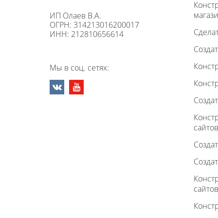
Конст
магаз
ИП Олаев В.А.
ОГРН: 314213016200017
Сделат
ИНН: 212810656614
Создат
Констр
Мы в соц. сетях:
Констр
Создат
Конст
сайто
Создат
Создат
Констр
сайто
Конст