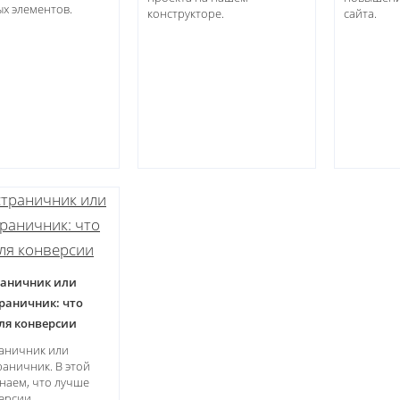
х элементов.
конструкторе.
сайта.
аничник или
раничник: что
ля конверсии
аничник или
аничник. В этой
знаем, что лучше
ерсии.