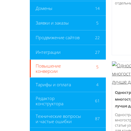
отдельны
Домены
14
Заявки и заказы
5
Продвижение сайтов
22
Интеграции
27
Повышение
5
конверсии
Тарифы и оплата
4
Одностр
Редактор
многост
61
конструктора
лучше д
Одностр
Технические вопросы
87
многостр
и частые ошибки
статье у
для конв