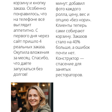
корзину и кнопку
минут: добавил
заказа. Особенно
фото каждого
понравилось, что
ролла, цену, вес и
на телефоне всё
опцию «без нори».
выглядит
Клиенты теперь
аппетитно. С
сами собирают
первого дня через
корзину. Заказов
сайт пришло 4
стало на 40%
реальных заказа.
больше, а ошибок
Окупила вложения
почти нет.
за месяц. Спасибо,
Конструктор —
что даёте
спасение для
запускаться без
занятых
долгов!
рестораторов.