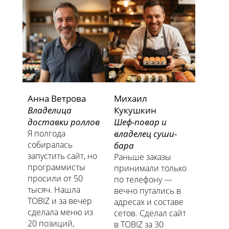
Анна Ветрова
Михаил
Владелица
Кукушкин
доставки роллов
Шеф-повар и
Я полгода
владелец суши-
собиралась
бара
запустить сайт, но
Раньше заказы
программисты
принимали только
просили от 50
по телефону —
тысяч. Нашла
вечно путались в
TOBIZ и за вечер
адресах и составе
сделала меню из
сетов. Сделал сайт
20 позиций,
в TOBIZ за 30