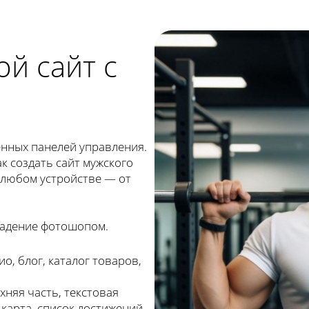
ой сайт с
енных панелей управления.
к создать сайт мужского
а любом устройстве — от
ладение фотошопом.
, блог, каталог товаров,
няя часть, текстовая
 карта, список достижений.