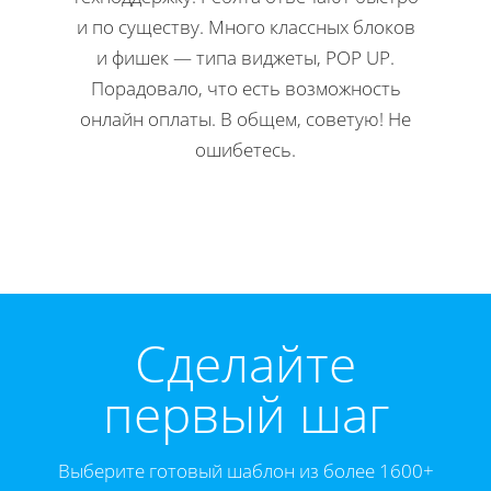
и по существу. Много классных блоков
ко
и фишек — типа виджеты, POP UP.
редакти
Порадовало, что есть возможность
Мне 
онлайн оплаты. В общем, советую! Не
инстр
ошибетесь.
Директ
Cделайте
первый шаг
Выберите готовый шаблон из более 1600+