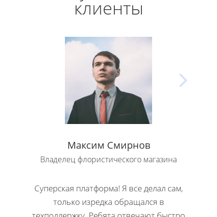
клиенты
Максим Смирнов
Владелец флористического магазина
Влад
Суперская платформа! Я все делал сам,
Кла
только изредка обращался в
Н
техподдержку. Ребята отвечают быстро
офор