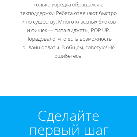
только изредка обращался в
Н
техподдержку. Ребята отвечают быстро
офор
и по существу. Много классных блоков
ко
и фишек — типа виджеты, POP UP.
редакти
Порадовало, что есть возможность
Мне 
онлайн оплаты. В общем, советую! Не
инстр
ошибетесь.
Директ
Cделайте
первый шаг