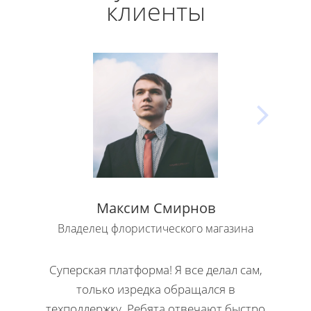
клиенты
Максим Смирнов
Владелец флористического магазина
Влад
Суперская платформа! Я все делал сам,
Кла
только изредка обращался в
Н
техподдержку. Ребята отвечают быстро
офор