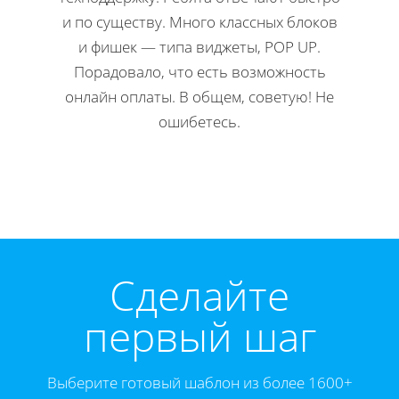
и по существу. Много классных блоков
ко
и фишек — типа виджеты, POP UP.
редакти
Порадовало, что есть возможность
Мне 
онлайн оплаты. В общем, советую! Не
инстр
ошибетесь.
Директ
Cделайте
первый шаг
Выберите готовый шаблон из более 1600+