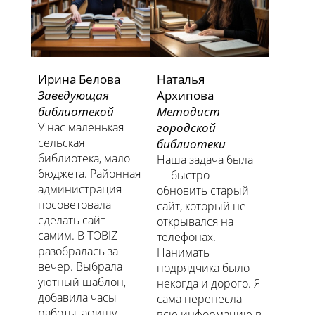
Ирина Белова
Наталья
Заведующая
Архипова
библиотекой
Методист
У нас маленькая
городской
сельская
библиотеки
библиотека, мало
Наша задача была
бюджета. Районная
— быстро
администрация
обновить старый
посоветовала
сайт, который не
сделать сайт
открывался на
самим. В TOBIZ
телефонах.
разобралась за
Нанимать
вечер. Выбрала
подрядчика было
уютный шаблон,
некогда и дорого. Я
добавила часы
сама перенесла
работы, афишу
всю информацию в