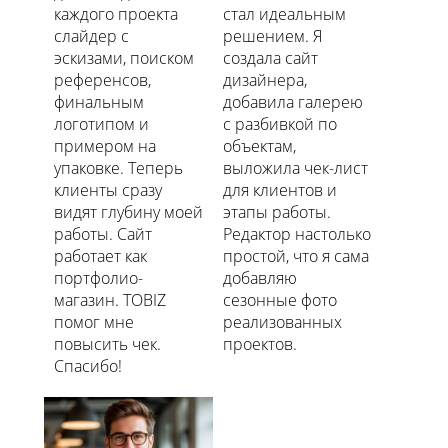
каждого проекта
стал идеальным
слайдер с
решением. Я
эскизами, поиском
создала сайт
референсов,
дизайнера,
финальным
добавила галерею
логотипом и
с разбивкой по
примером на
объектам,
упаковке. Теперь
выложила чек-лист
клиенты сразу
для клиентов и
видят глубину моей
этапы работы.
работы. Сайт
Редактор настолько
работает как
простой, что я сама
портфолио-
добавляю
магазин. TOBIZ
сезонные фото
помог мне
реализованных
повысить чек.
проектов.
Спасибо!