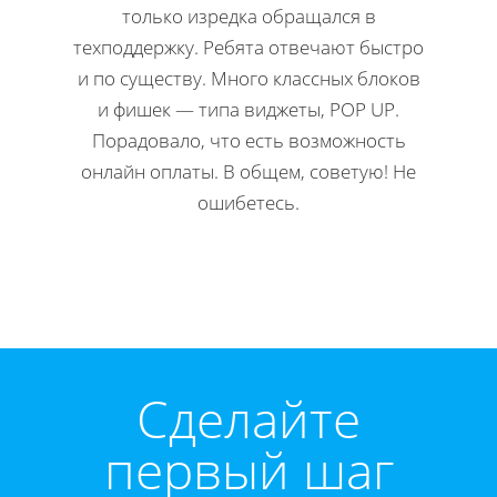
только изредка обращался в
Н
техподдержку. Ребята отвечают быстро
офор
и по существу. Много классных блоков
ко
и фишек — типа виджеты, POP UP.
редакти
Порадовало, что есть возможность
Мне 
онлайн оплаты. В общем, советую! Не
инстр
ошибетесь.
Директ
Cделайте
первый шаг