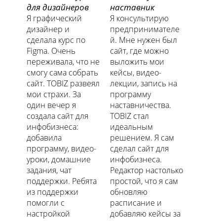
для дизайнеров
наставник
Я графический
Я консультирую
дизайнер и
предпринимателе
сделала курс по
й. Мне нужен был
Figma. Очень
сайт, где можно
переживала, что не
выложить мои
смогу сама собрать
кейсы, видео-
сайт. TOBIZ развеял
лекции, запись на
мои страхи. За
программу
один вечер я
наставничества.
создала сайт для
TOBIZ стал
инфобизнеса:
идеальным
добавила
решением. Я сам
программу, видео-
сделал сайт для
уроки, домашние
инфобизнеса.
задания, чат
Редактор настолько
поддержки. Ребята
простой, что я сам
из поддержки
обновляю
помогли с
расписание и
настройкой
добавляю кейсы за