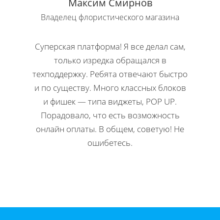
Максим Смирнов
Владелец флористического магазина
Влад
Суперская платформа! Я все делал сам,
Кла
только изредка обращался в
Н
техподдержку. Ребята отвечают быстро
офор
и по существу. Много классных блоков
ко
и фишек — типа виджеты, POP UP.
редакти
Порадовало, что есть возможность
Мне 
онлайн оплаты. В общем, советую! Не
инстр
ошибетесь.
Директ