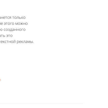
анется только
ле этого можно
ю созданного
ать это
текстной рекламы.