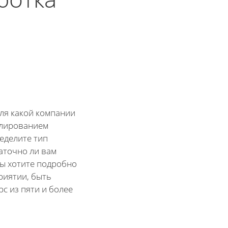
для какой компании
елированием
ределите тип
аточно ли вам
вы хотите подробно
риятии, быть
рс из пяти и более