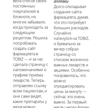
вела список своих
аптеки
постоянных
Долго откладывал
покупателей в
создание сайта
блокноте, но
фармацевта, думая,
многие забывали,
что это потребует
когда приходить за
больших расходов.
следующим
Случайно
рецептом. Решила
наткнулся на TOBIZ,
попробовать
и буквально за
создать сайт
вечер собрал
фармацевта в
страницу со
TOBIZ — и за час
списком жизненно
сделала страницу с
важных лекарств и
напоминаниями о
акциями. Особенно
графике приёма
понравилось, что
лекарств. Теперь
можно
отправляю ссылку
отредактировать
всем пациентам, и
цены за минуту —
они сами видят,
сейчас это очень
какие препараты у
важно. За первый
меня можно
месяц через форму