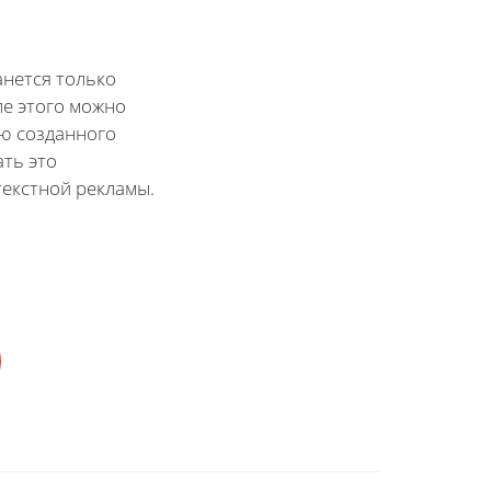
анется только
ле этого можно
ю созданного
ать это
текстной рекламы.