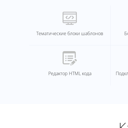
Тематические блоки шаблонов
Б
Редактор HTML кода
Подк
К