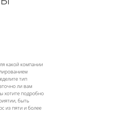
для какой компании
елированием
ределите тип
аточно ли вам
вы хотите подробно
риятии, быть
рс из пяти и более