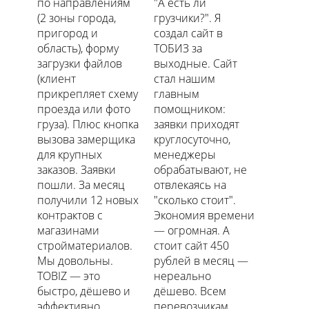
по направлениям
"А есть ли
(2 зоны города,
грузчики?". Я
пригород и
создал сайт в
область), форму
ТОБИЗ за
загрузки файлов
выходные. Сайт
(клиент
стал нашим
прикрепляет схему
главным
проезда или фото
помощником:
груза). Плюс кнопка
заявки приходят
вызова замерщика
круглосуточно,
для крупных
менеджеры
заказов. Заявки
обрабатывают, не
пошли. За месяц
отвлекаясь на
получили 12 новых
"сколько стоит".
контрактов с
Экономия времени
магазинами
— огромная. А
стройматериалов.
стоит сайт 450
Мы довольны.
рублей в месяц —
TOBIZ — это
нереально
быстро, дёшево и
дёшево. Всем
эффективно
перевозчикам