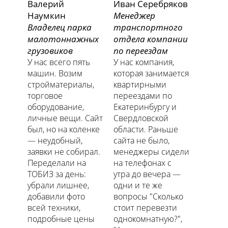
Валерий
Иван Серебряков
Наумкин
Менеджер
Владелец парка
транспортного
малотоннажных
отдела компании
грузовиков
по переездам
У нас всего пять
У нас компания,
машин. Возим
которая занимается
стройматериалы,
квартирными
торговое
переездами по
оборудование,
Екатеринбургу и
личные вещи. Сайт
Свердловской
был, но на коленке
области. Раньше
— неудобный,
сайта не было,
заявки не собирал.
менеджеры сидели
Переделали на
на телефонах с
ТОБИЗ за день:
утра до вечера —
убрали лишнее,
одни и те же
добавили фото
вопросы "Сколько
всей техники,
стоит перевезти
подробные цены
однокомнатную?",