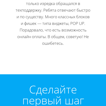
только изредка обращался в
Н
техподдержку. Ребята отвечают быстро
офор
и по существу. Много классных блоков
ко
и фишек — типа виджеты, POP UP.
редакти
Порадовало, что есть возможность
Мне 
онлайн оплаты. В общем, советую! Не
инстр
ошибетесь.
Директ
Cделайте
первый шаг