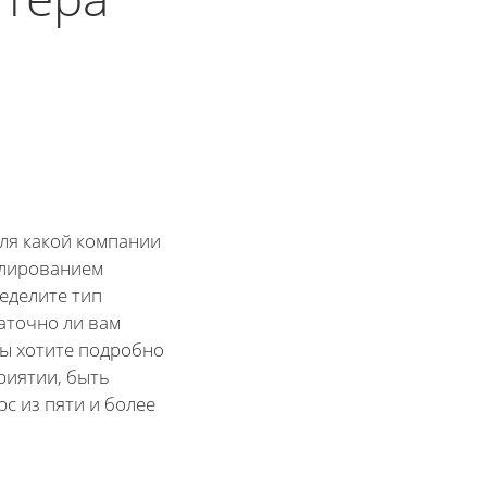
для какой компании
елированием
ределите тип
аточно ли вам
вы хотите подробно
риятии, быть
рс из пяти и более