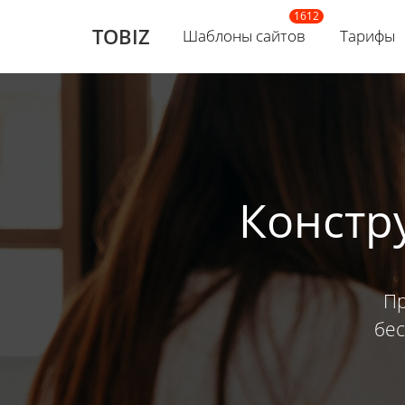
TOBIZ
Шаблоны сайтов
Тарифы
Констр
Пр
бес