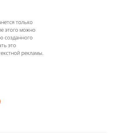
анется только
ле этого можно
ю созданного
ать это
текстной рекламы.