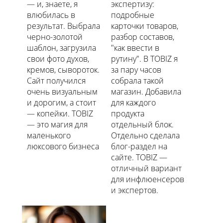
— и, знаете, я
экспертизу:
влюбилась в
подробные
результат. Выбрала
карточки товаров,
черно-золотой
разбор составов,
шаблон, загрузила
"как ввести в
свои фото духов,
рутину". В TOBIZ я
кремов, сывороток.
за пару часов
Сайт получился
собрала такой
очень визуальным
магазин. Добавила
и дорогим, а стоит
для каждого
— копейки. TOBIZ
продукта
— это магия для
отдельный блок.
маленького
Отдельно сделала
люксового бизнеса
блог-раздел на
сайте. TOBIZ —
отличный вариант
для инфлюенсеров
и экспертов.