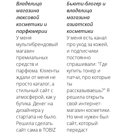
Владелица
Бьюти-блогер и
магазина
владелица
люксовой
магазина
косметики и
азиатской
парфюмерии
косметики
У меня
У меня есть канал
мультибрендовый
про уход за кожей,
магазин
и подписчики
премиальных
постоянно
средств и
спрашивали: "Где
парфюма. Клиенты
купить тонер и
ждали от меня не
патчи, про которые
просто каталог, а
ты
стильный сайт с
рассказываешь?" Я
атмосферой, как у
решила открыть
бутика. Денег на
свой интернет-
дизайнера у
магазин косметики.
стартапа не было.
Но мне нужен был
Решила сделать
сайт, который
сайт сама в TOBIZ
передаст