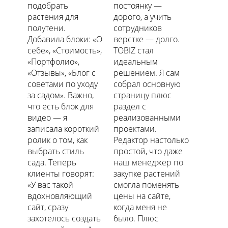
подобрать
постоянку —
растения для
дорого, а учить
полутени.
сотрудников
Добавила блоки: «О
верстке — долго.
себе», «Стоимость»,
TOBIZ стал
«Портфолио»,
идеальным
«Отзывы», «Блог с
решением. Я сам
советами по уходу
собрал основную
за садом». Важно,
страницу плюс
что есть блок для
раздел с
видео — я
реализованными
записала короткий
проектами.
ролик о том, как
Редактор настолько
выбрать стиль
простой, что даже
сада. Теперь
наш менеджер по
клиенты говорят:
закупке растений
«У вас такой
смогла поменять
вдохновляющий
цены на сайте,
сайт, сразу
когда меня не
захотелось создать
было. Плюс