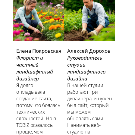
Елена Покровская
Алексей Дорохов
Флорист и
Руководитель
частный
студии
ландшафтный
ландшафтного
дизайнер
дизайна
Я долго
В нашей студии
откладывала
работают три
создание сайта,
дизайнера, и нужен
потому что боялась
был сайт, который
технических
мы можем
сложностей. Но в
обновлять сами.
TOBIZ оказалось
Нанимать веб-
проще, чем
студию на