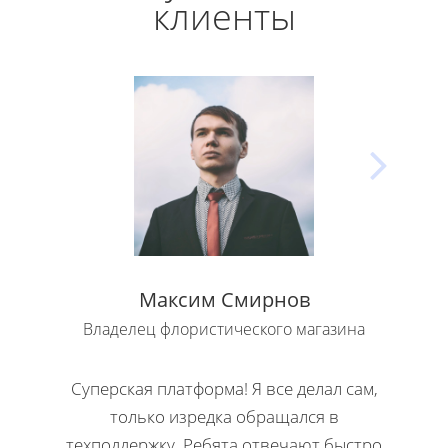
клиенты
Максим Смирнов
Владелец флористического магазина
Влад
Суперская платформа! Я все делал сам,
Кла
только изредка обращался в
Н
техподдержку. Ребята отвечают быстро
офор