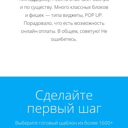
и по существу. Много классных блоков
ко
и фишек — типа виджеты, POP UP.
редакти
Порадовало, что есть возможность
Мне 
онлайн оплаты. В общем, советую! Не
инстр
ошибетесь.
Директ
Cделайте
первый шаг
Выберите готовый шаблон из более 1600+