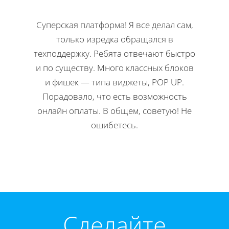
Суперская платформа! Я все делал сам,
Кла
только изредка обращался в
Н
техподдержку. Ребята отвечают быстро
офор
и по существу. Много классных блоков
ко
и фишек — типа виджеты, POP UP.
редакти
Порадовало, что есть возможность
Мне 
онлайн оплаты. В общем, советую! Не
инстр
ошибетесь.
Директ
Cделайте