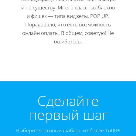
и по существу. Много классных блоков
ко
и фишек — типа виджеты, POP UP.
редакти
Порадовало, что есть возможность
Мне 
онлайн оплаты. В общем, советую! Не
инстр
ошибетесь.
Директ
Cделайте
первый шаг
Выберите готовый шаблон из более 1600+