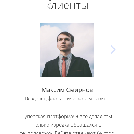
клиенты
Максим Смирнов
Владелец флористического магазина
Влад
Суперская платформа! Я все делал сам,
Кла
только изредка обращался в
Н
техподдержку. Ребята отвечают быстро
офор