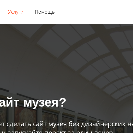
Услуги
Помощь
айт музея?
т сделать сайт музея без дизайнерских н
и запускайте проект за один вечер.