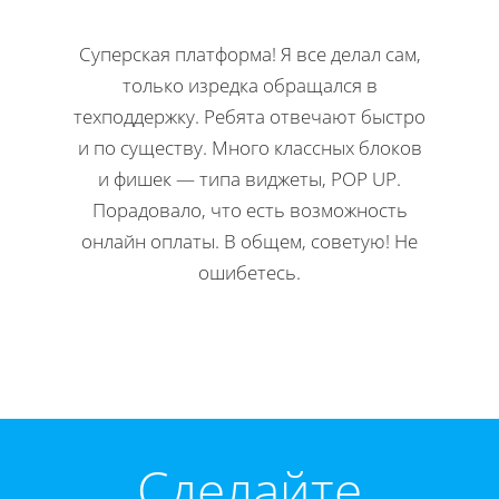
Суперская платформа! Я все делал сам,
Кла
только изредка обращался в
Н
техподдержку. Ребята отвечают быстро
офор
и по существу. Много классных блоков
ко
и фишек — типа виджеты, POP UP.
редакти
Порадовало, что есть возможность
Мне 
онлайн оплаты. В общем, советую! Не
инстр
ошибетесь.
Директ
Cделайте