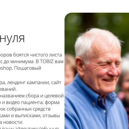
нуля
оров боятся чистого листа
с до минимума. В TOBIZ вам
toshop. Пошаговый
а, лендинг кампании, сайт
ований.
названием сбора и целевой
о и видео пациента, форма
ок собранных средств
еками и выписками, отзывы
а новости.
д вашу айдентику (обычно