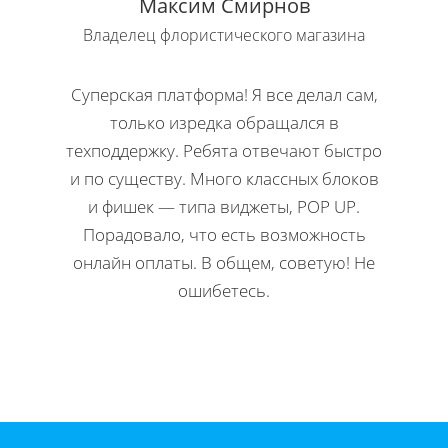
Максим Смирнов
Владелец флористического магазина
Влад
Суперская платформа! Я все делал сам,
Кла
только изредка обращался в
Н
техподдержку. Ребята отвечают быстро
офор
и по существу. Много классных блоков
ко
и фишек — типа виджеты, POP UP.
редакти
Порадовало, что есть возможность
Мне 
онлайн оплаты. В общем, советую! Не
инстр
ошибетесь.
Директ