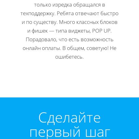
только изредка обращался в
Н
техподдержку. Ребята отвечают быстро
офор
и по существу. Много классных блоков
ко
и фишек — типа виджеты, POP UP.
редакти
Порадовало, что есть возможность
Мне 
онлайн оплаты. В общем, советую! Не
инстр
ошибетесь.
Директ
Cделайте
первый шаг