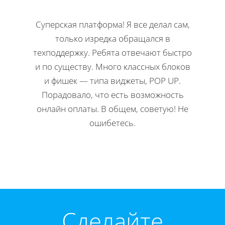
Суперская платформа! Я все делал сам,
Кла
только изредка обращался в
Н
техподдержку. Ребята отвечают быстро
офор
и по существу. Много классных блоков
ко
и фишек — типа виджеты, POP UP.
редакти
Порадовало, что есть возможность
Мне 
онлайн оплаты. В общем, советую! Не
инстр
ошибетесь.
Директ
Cделайте