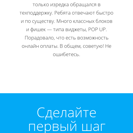
только изредка обращался в
Н
техподдержку. Ребята отвечают быстро
офор
и по существу. Много классных блоков
ко
и фишек — типа виджеты, POP UP.
редакти
Порадовало, что есть возможность
Мне 
онлайн оплаты. В общем, советую! Не
инстр
ошибетесь.
Директ
Cделайте
первый шаг