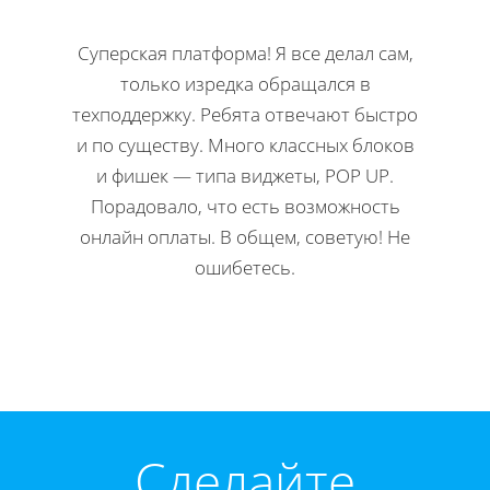
Суперская платформа! Я все делал сам,
Кла
только изредка обращался в
Н
техподдержку. Ребята отвечают быстро
офор
и по существу. Много классных блоков
ко
и фишек — типа виджеты, POP UP.
редакти
Порадовало, что есть возможность
Мне 
онлайн оплаты. В общем, советую! Не
инстр
ошибетесь.
Директ
Cделайте