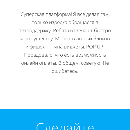
Суперская платформа! Я все делал сам,
Кла
только изредка обращался в
Н
техподдержку. Ребята отвечают быстро
офор
и по существу. Много классных блоков
ко
и фишек — типа виджеты, POP UP.
редакти
Порадовало, что есть возможность
Мне 
онлайн оплаты. В общем, советую! Не
инстр
ошибетесь.
Директ
Cделайте