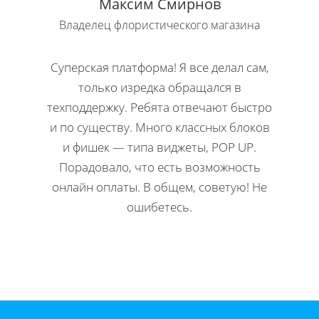
Максим Смирнов
Владелец флористического магазина
Влад
Суперская платформа! Я все делал сам,
Кла
только изредка обращался в
Н
техподдержку. Ребята отвечают быстро
офор
и по существу. Много классных блоков
ко
и фишек — типа виджеты, POP UP.
редакти
Порадовало, что есть возможность
Мне 
онлайн оплаты. В общем, советую! Не
инстр
ошибетесь.
Директ