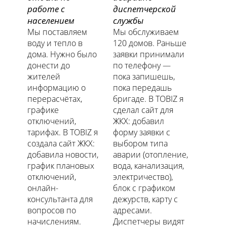
работе с
диспетчерской
населением
службы
Мы поставляем
Мы обслуживаем
воду и тепло в
120 домов. Раньше
дома. Нужно было
заявки принимали
донести до
по телефону —
жителей
пока запишешь,
информацию о
пока передашь
перерасчётах,
бригаде. В TOBIZ я
графике
сделал сайт для
отключений,
ЖКХ: добавил
тарифах. В TOBIZ я
форму заявки с
создала сайт ЖКХ:
выбором типа
добавила новости,
аварии (отопление,
график плановых
вода, канализация,
отключений,
электричество),
онлайн-
блок с графиком
консультанта для
дежурств, карту с
вопросов по
адресами.
начислениям.
Диспетчеры видят