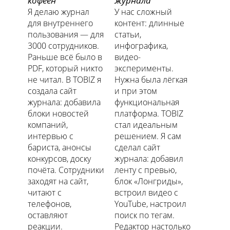
кофеен
журнала
Я делаю журнал
У нас сложный
для внутреннего
контент: длинные
пользования — для
статьи,
3000 сотрудников.
инфографика,
Раньше всё было в
видео-
PDF, который никто
эксперименты.
не читал. В TOBIZ я
Нужна была лёгкая
создала сайт
и при этом
журнала: добавила
функциональная
блоки новостей
платформа. TOBIZ
компаний,
стал идеальным
интервью с
решением. Я сам
бариста, анонсы
сделал сайт
конкурсов, доску
журнала: добавил
почёта. Сотрудники
ленту с превью,
заходят на сайт,
блок «Лонгриды»,
читают с
встроил видео с
телефонов,
YouTube, настроил
оставляют
поиск по тегам.
реакции.
Редактор настолько