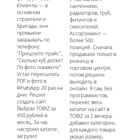
Клиенты — в
сантехники,
основном
радиаторов, труб,
строители и
фитингов и
бригады, они
смесителей.
привыкли
Ассортимент —
заказывать по
более 500
телефону:
позиций. Сначала
"Пришлите прайс",
продавали только в
"Сколько куб доски?
розницу в
По фото покажите".
торговом центре,
Устал пересылать
потом решили
PDF и фото в
выходить в
WhatsApp 20 раз на
онлайн. Я сам, без
дню. Решил
программистов,
создать сайт.
перенёс весь
Выбрал TOBIZ за
каталог на сайт в
450 рублей в
TOBIZ за 2 вечера:
месяц. За час
добавил категории,
настроил каталог,
для каждого товара
загрузил
указал размер,