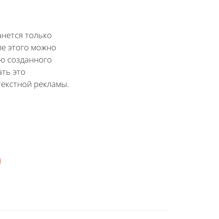
анется только
ле этого можно
ю созданного
ать это
текстной рекламы.