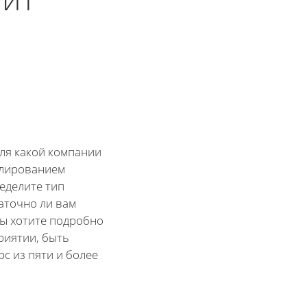
для какой компании
елированием
ределите тип
аточно ли вам
вы хотите подробно
риятии, быть
рс из пяти и более