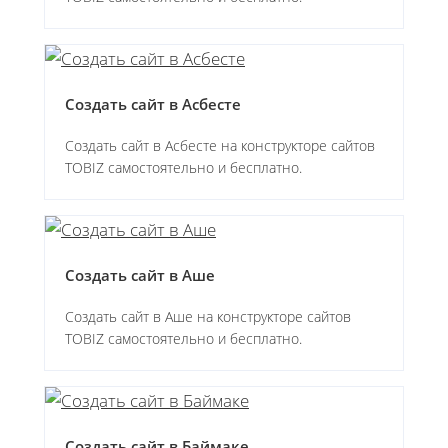
Создать сайт в Асбесте
Создать сайт в Асбесте на конструкторе сайтов
TOBIZ самостоятельно и бесплатно.
Создать сайт в Аше
Создать сайт в Аше на конструкторе сайтов
TOBIZ самостоятельно и бесплатно.
Создать сайт в Баймаке