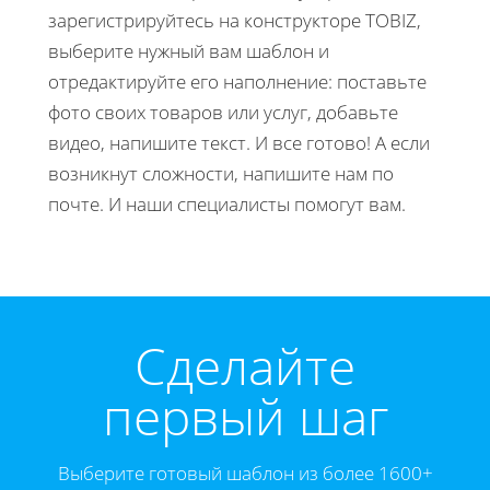
зарегистрируйтесь на конструкторе TOBIZ,
выберите нужный вам шаблон и
отредактируйте его наполнение: поставьте
фото своих товаров или услуг, добавьте
видео, напишите текст. И все готово! А если
возникнут сложности, напишите нам по
почте. И наши специалисты помогут вам.
Cделайте
первый шаг
Выберите готовый шаблон из более 1600+