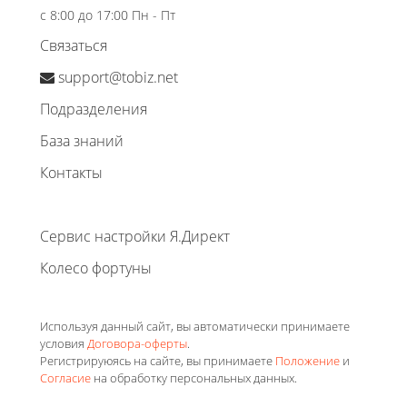
с 8:00 до 17:00 Пн - Пт
Связаться
support@tobiz.net
Подразделения
База знаний
Контакты
Сервис настройки Я.Директ
Колесо фортуны
Используя данный сайт, вы автоматически принимаете
условия
Договора-оферты
.
Регистрируюясь на сайте, вы принимаете
Положение
и
Согласие
на обработку персональных данных.