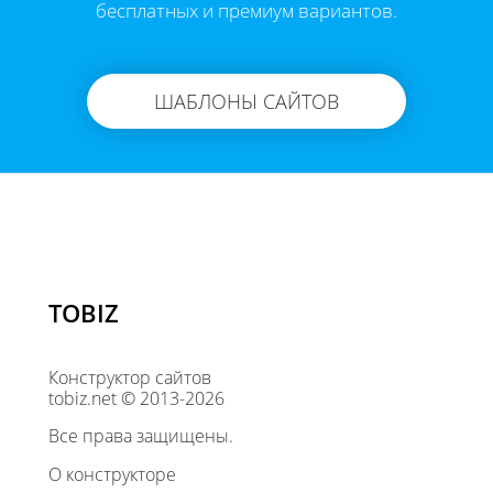
бесплатных и премиум вариантов.
ШАБЛОНЫ САЙТОВ
TOBIZ
Конструктор сайтов
tobiz.net © 2013-2026
Все права защищены.
О конструкторе