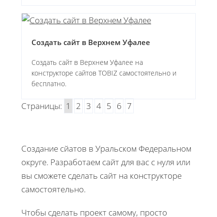
Создать сайт в Верхнем Уфалее
Создать сайт в Верхнем Уфалее на
конструкторе сайтов TOBIZ самостоятельно и
бесплатно.
Страницы:
1
2
3
4
5
6
7
Создание сйатов в Уральском Федеральном
округе. Разработаем сайт для вас с нуля или
вы сможете сделать сайт на конструкторе
самостоятельно.
Чтобы сделать проект самому, просто