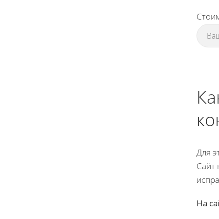
Стоим
Ка
ко
Для э
Сайт 
испра
На са