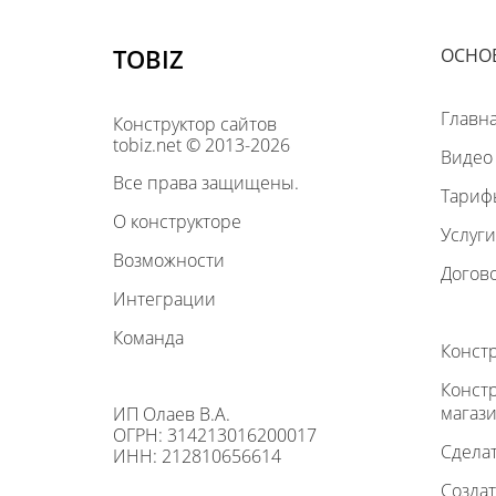
TOBIZ
ОСНО
Главн
Конструктор сайтов
tobiz.net © 2013-2026
Видео
Все права защищены.
Тариф
О конструкторе
Услуги
Возможности
Догов
Интеграции
Команда
Конст
Конст
магаз
ИП Олаев В.А.
ОГРН: 314213016200017
Сделат
ИНН: 212810656614
Создат