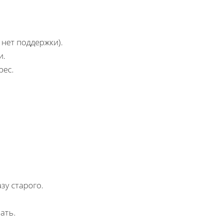
 нет поддержки).
и.
рес.
зу старого.
ать.