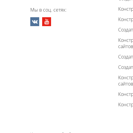
Констр
Мы в соц. сетях:
Констр
Создат
Конст
сайто
Создат
Создат
Констр
сайто
Конст
Констр