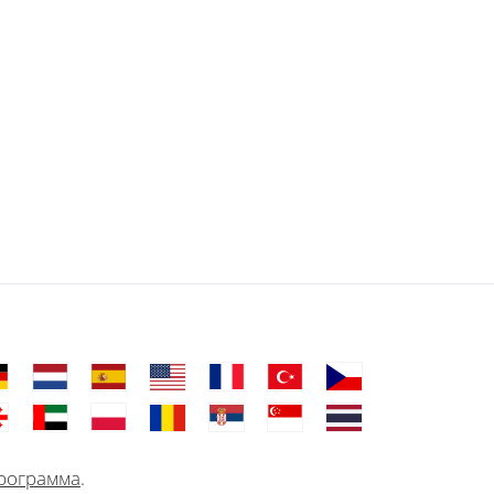
рограмма
.