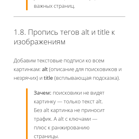
важных страниц.
1.8. Пропись тегов alt и title к
изображениям
Добавим текстовые подписи ко всем
картинкам:
alt
(описание для поисковиков и
незрячих) и
title
(всплывающая подсказка).
Зачем:
поисковики не видят
картинку — только текст alt.
Без alt картинка не приносит
трафик. А alt с ключами —
плюс к ранжированию
страницы.