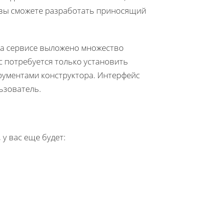
 вы сможете разработать приносящий
 На сервисе выложено множество
с потребуется только установить
рументами конструктора. Интерфейс
ьзователь.
 у вас еще будет: