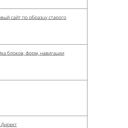
вый сайт по образцу старого
ка блоков, форм, навигации
.Директ