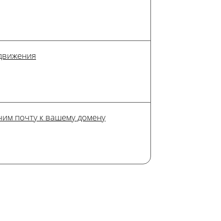
одвижения
им почту к вашему домену