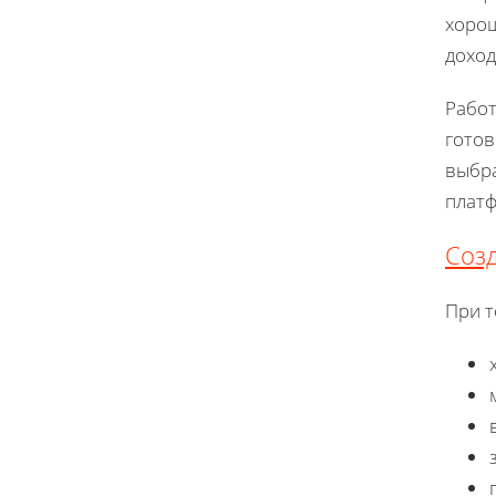
хорош
доход
Работ
готов
выбра
платф
Созд
При т