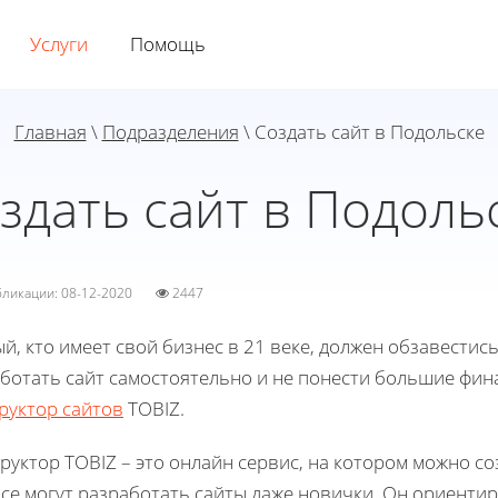
Услуги
Помощь
Главная
\
Подразделения
\ Создать сайт в Подольске
здать сайт в Подоль
убликации: 08-12-2020
2447
й, кто имеет свой бизнес в 21 веке, должен обзавестис
ботать сайт самостоятельно и не понести большие фин
руктор сайтов
TOBIZ.
руктор TOBIZ – это онлайн сервис, на котором можно соз
се могут разработать сайты даже новички. Он ориенти