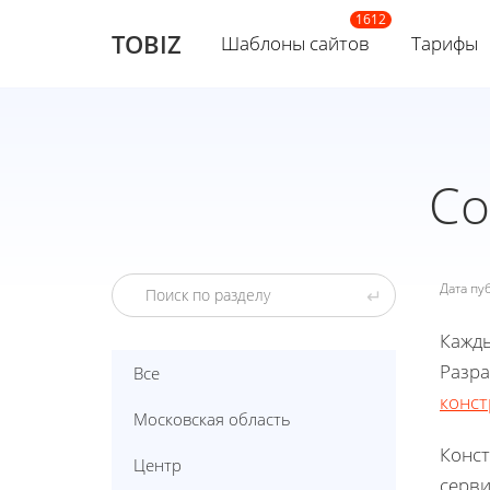
TOBIZ
Шаблоны сайтов
Тарифы
Со
Дата п
↵
Кажды
Разра
Все
конст
Московская область
Конст
Центр
серви