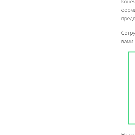
Конеч
форми
предл
Сотру
вами 
На н