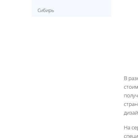
Сибирь
В раз
стоим
получ
стран
дизай
На с
специ