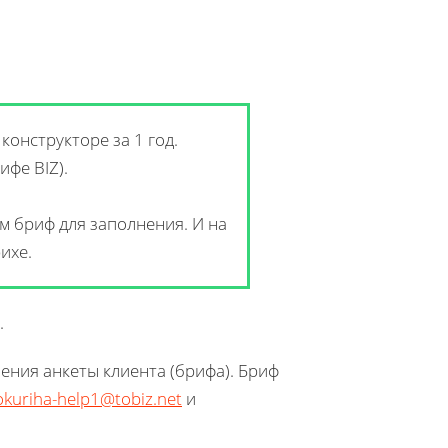
онструкторе за 1 год.
ифе BIZ).
м бриф для заполнения. И на
ихе.
.
чения анкеты клиента (брифа). Бриф
okuriha-help1@tobiz.net
и