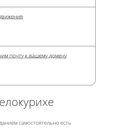
одвижения
им почту к вашему домену
Белокурихе
озданием самостоятельно есть