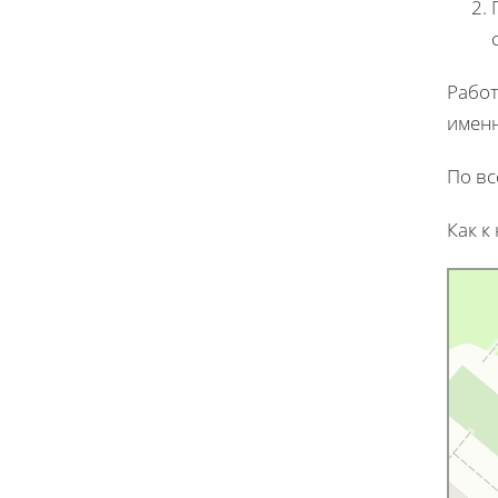
Работ
именн
По вс
Как к