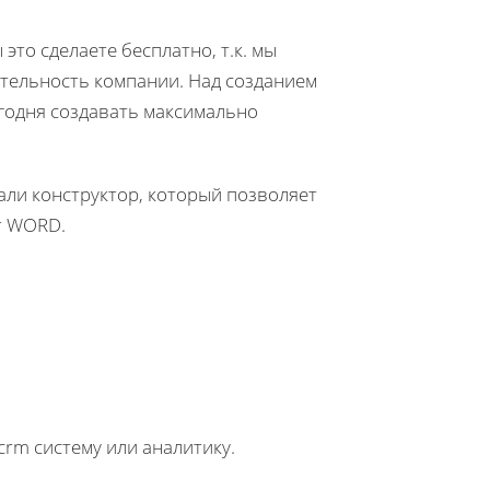
это сделаете бесплатно, т.к. мы
ятельность компании. Над созданием
егодня создавать максимально
али конструктор, который позволяет
т WORD.
crm систему или аналитику.