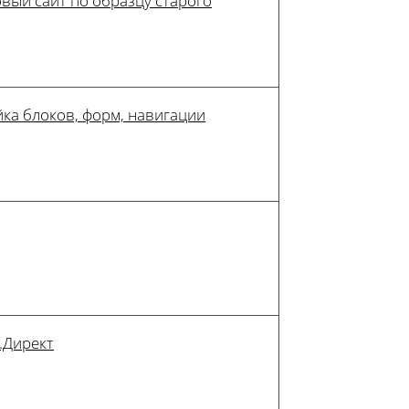
вый сайт по образцу старого
ка блоков, форм, навигации
.Директ