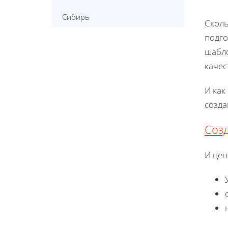
Сибирь
Сколь
подг
шабло
качес
И как
созда
Созд
И цен