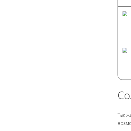
Со
Так ж
возмо