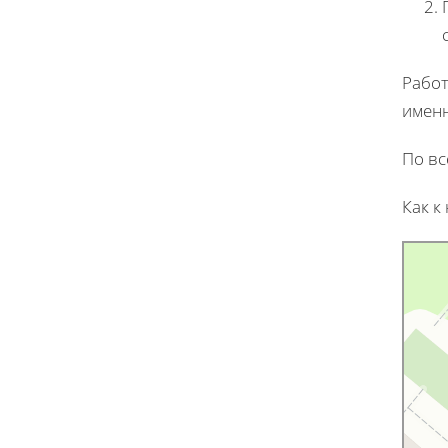
Работ
именн
По вс
Как к