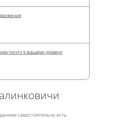
одвижения
им почту к вашему домену
Калинковичи
озданием самостоятельно есть