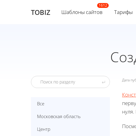
TOBIZ
Шаблоны сайтов
Тарифы
Соз
Дата п
↵
Конст
перву
Все
нуля.
Московская область
Посмо
Центр