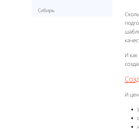
Сибирь
Сколь
подг
шабло
качес
И как
созда
Созд
И цен