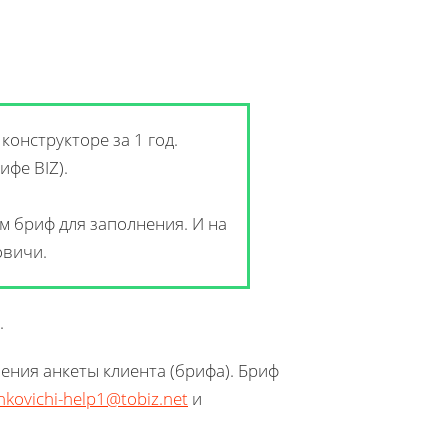
онструкторе за 1 год.
ифе BIZ).
м бриф для заполнения. И на
овичи.
.
чения анкеты клиента (брифа). Бриф
inkovichi-help1@tobiz.net
и