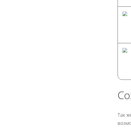
Со
Так ж
возмо