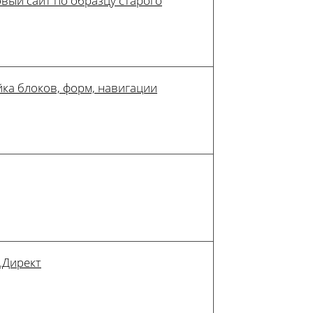
вый сайт по образцу старого
ка блоков, форм, навигации
.Директ