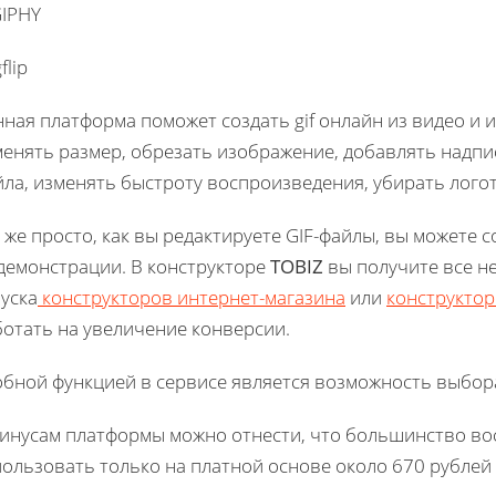
flip
ная платформа поможет создать gif онлайн из видео и 
енять размер, обрезать изображение, добавлять надпис
йла, изменять быстроту воспроизведения, убирать лого
 же просто, как вы редактируете GIF-файлы, вы можете
 демонстрации. В конструкторе
TOBIZ
вы получите все н
уска
конструкторов интернет-магазина
или
конструктор
ботать на увеличение конверсии.
обной функцией в сервисе является возможность выбор
минусам платформы можно отнести, что большинство в
ользовать только на платной основе около 670 рублей 