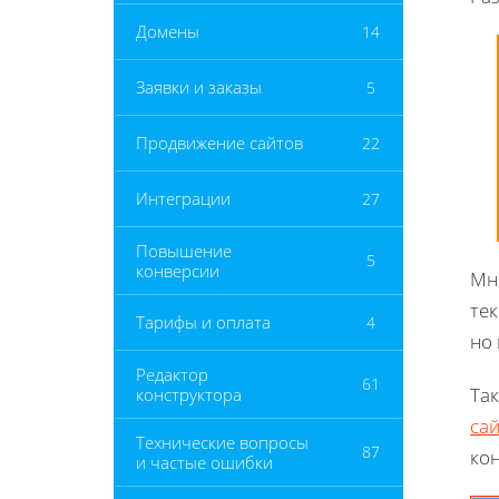
Домены
14
Заявки и заказы
5
Продвижение сайтов
22
Интеграции
27
Повышение
5
конверсии
Мн
те
Тарифы и оплата
4
но 
Редактор
61
Та
конструктора
са
Технические вопросы
87
ко
и частые ошибки