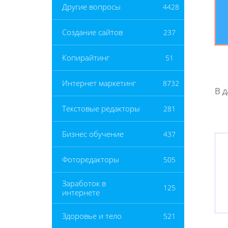
Другие вопросы
4428
Создание сайтов
237
Копирайтинг
51
Интернет маркетинг
8732
В д
Текстовые редакторы
281
Бизнес обучение
437
Фоторедакторы
505
Заработок в
125
интернете
Здоровье и тело
521