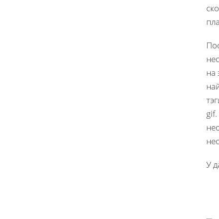
ско
пла
По
не
на 
най
тэг
gif
не
нео
У 