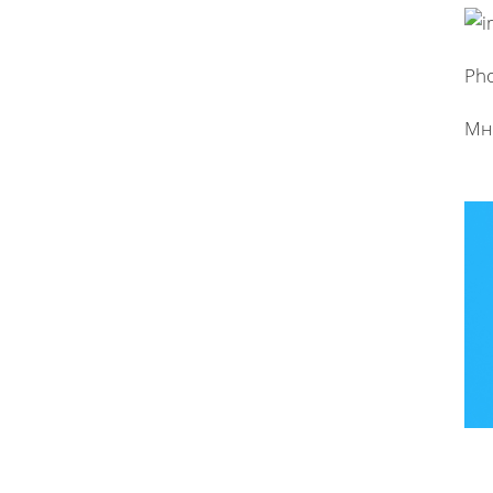
Ph
Мно