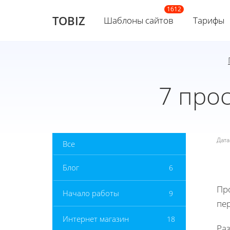
TOBIZ
Шаблоны сайтов
Тарифы
7 про
Дат
Все
Блог
6
Пр
Начало работы
9
пе
Интернет магазин
18
Раз