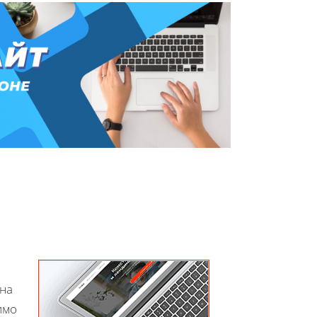
на
имо