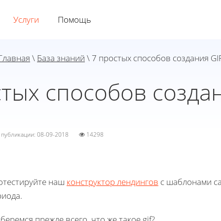
Услуги
Помощь
Главная
\
База знаний
\ 7 простых способов создания GI
стых способов создан
а публикации: 08-09-2018
14298
отестируйте наш
конструктор лендингов
с шаблонами са
риода.
беремся прежде всего, что же такое gif?