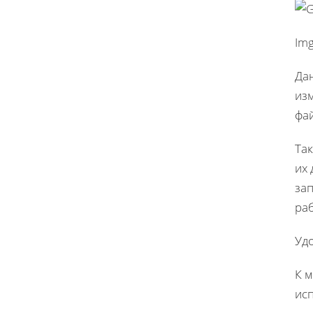
Img
Дан
изм
фа
Так
их
зап
ра
Уд
К 
исп