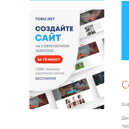
С
Gu
Да
пр