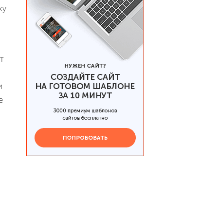
ку
т
и
e