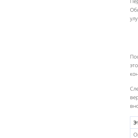
Пе
Обы
улу
Пос
это
кон
Сл
вер
вн
Э
О