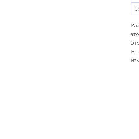
С
Ра
это
Это
Нак
изм