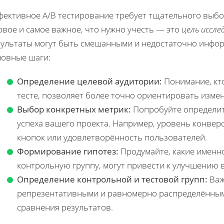
фективное A/B тестирование требует тщательного выбо
вое и самое важное, что нужно учесть — это
цель иссле
зультаты могут быть смешанными и недостаточно инфо
новные шаги:
Определение целевой аудитории:
Понимание, кто
тесте, позволяет более точно ориентировать изме
Выбор конкретных метрик:
Попробуйте определит
успеха вашего проекта. Например, уровень конверс
кнопок или удовлетворённость пользователей.
Формирование гипотез:
Продумайте, какие именн
контрольную группу, могут привести к улучшению 
Определение контрольной и тестовой групп:
Важ
репрезентативными и равномерно распределёнными
сравнения результатов.