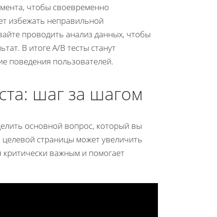
имента, чтобы своевременно
ет избежать неправильной
вайте проводить анализ данных, чтобы
тат. В итоге A/B тесты станут
ие поведения пользователей.
ста: шаг за шагом
делить основной вопрос, который вы
я целевой страницы может увеличить
я критически важным и помогает