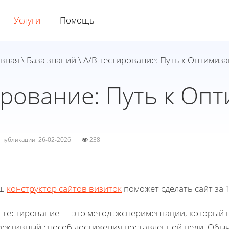
Услуги
Помощь
авная
\
База знаний
\ A/B тестирование: Путь к Оптимиз
ирование: Путь к Оп
а публикации: 26-02-2026
238
ш
конструктор сайтов визиток
поможет сделать сайт за 1
B тестирование — это метод экспериментации, который
фективный способ достижения поставленной цели. Обычн