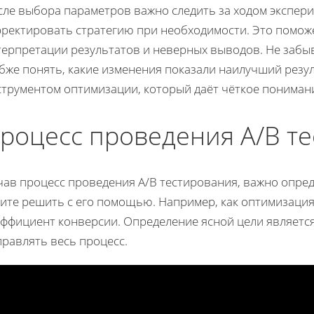
сле выбора параметров важно следить за ходом экспер
рректировать стратегию при необходимости. Это помож
терпретации результатов и неверных выводов. Не забы
бже понять, какие изменения показали наилучший резуль
струментом оптимизации, который даёт чёткое пониман
роцесс проведения A/B те
чав процесс проведения A/B тестирования, важно опре
тите решить с его помощью. Например, как оптимизаци
эффициент конверсии. Определение ясной цели являетс
равлять весь процесс.