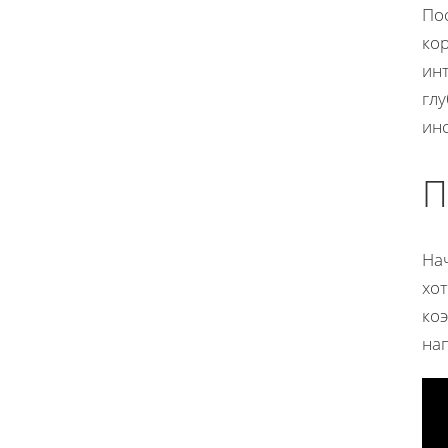
По
ко
ин
глу
ин
П
На
хо
ко
нап