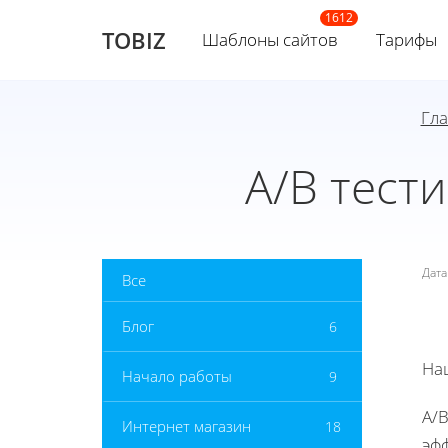
TOBIZ
Шаблоны сайтов
Тарифы
Гл
A/B тест
Дат
Все
Блог
6
На
Начало работы
9
A/
Интернет магазин
18
эф