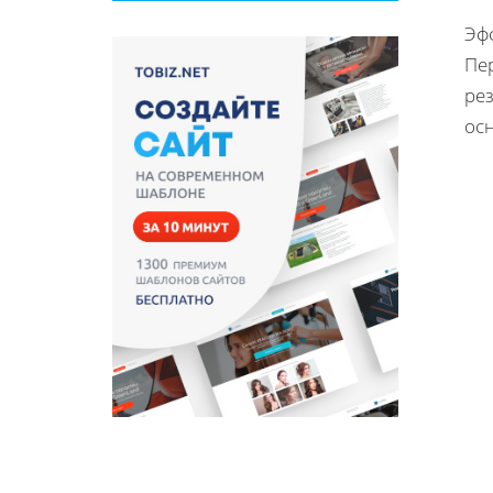
Эф
Пер
ре
ос