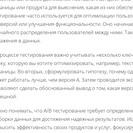
аницы или продукта для выяснения, какая из них обесп
стирование часто используется для оптимизации пользо
версий или улучшения функциональности. Оно начинаетс
учайного распределения пользователей между ними. Та
ажения в данных.
процессе тестирования важно учитывать несколько ключ
ку, которую вы хотите оптимизировать, например, текст
аницы. Во-вторых, сформулировать гипотезу, почему од
ет работать лучше, чем версия А. Затем проводится эк
зволяют сделать обоснованный вывод о том, какая верс
пешной.
жно понимать, что A/B тестирование требует определен
орки данных для достижения надежных результатов. Ис
ысить эффективность своих продуктов и услуг, фокуси