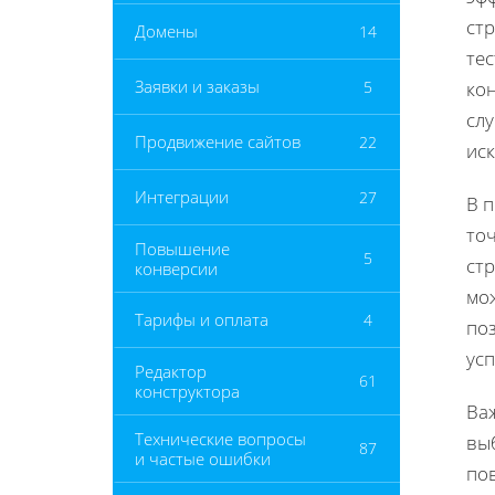
стр
Домены
14
те
Заявки и заказы
5
кон
сл
Продвижение сайтов
22
иск
Интеграции
27
В 
точ
Повышение
5
стр
конверсии
мож
Тарифы и оплата
4
по
ус
Редактор
61
конструктора
Ва
Технические вопросы
выб
87
и частые ошибки
пов