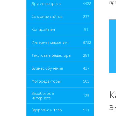
пр
Другие вопросы
4428
Создание сайтов
237
Копирайтинг
51
Интернет маркетинг
8732
Текстовые редакторы
281
Бизнес обучение
437
Фоторедакторы
505
К
Заработок в
125
интернете
э
Здоровье и тело
521