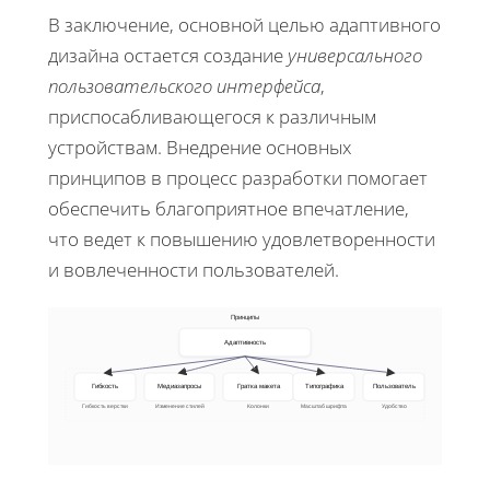
В заключение, основной целью адаптивного
дизайна остается создание
универсального
пользовательского интерфейса
,
приспосабливающегося к различным
устройствам. Внедрение основных
принципов в процесс разработки помогает
обеспечить благоприятное впечатление,
что ведет к повышению удовлетворенности
и вовлеченности пользователей.
Принципы
Адаптивность
Гибкость
Медиазапросы
Гратка макета
Типографика
Пользователь
Гибкость верстки
Изменение стилей
Колонки
Масштаб шрифта
Удобство