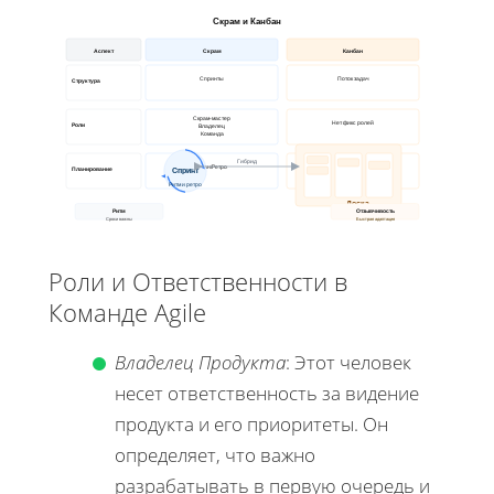
Скрам и Канбан
Аспект
Скрам
Канбан
Спринты
Поток задач
Структура
Скрам-мастер
Нет фикс ролей
Роли
Владелец
Команда
Гибрид
План/Ретро
Постоянно
Планирование
Спринт
Ритм и ретро
Доска
Ритм
Визуализация
Отзывчивость
Сроки важны
Быстрая адаптация
Роли и Ответственности в
Команде Agile
Владелец Продукта
: Этот человек
несет ответственность за видение
продукта и его приоритеты. Он
определяет, что важно
разрабатывать в первую очередь и