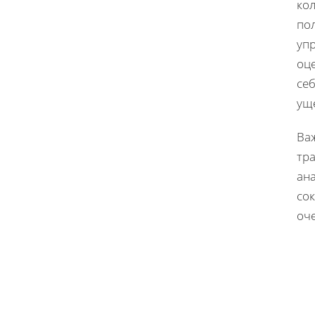
ко
по
уп
оц
себ
уще
Ва
тра
ан
со
оч