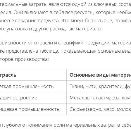
териальные затраты являются одной из ключевых сост
делия. Они включают в себя все ресурсы, которые необ
цессе создания продукта. Это могут быть сырьё, полуф
же упаковка и другие расходные материалы.
ависимости от отрасли и специфики продукции, матери
же представлена таблица, показывающая основные виды
кторов производства:
трасль
Основные виды матери
ёгкая промышленность
Ткани, нити, красители, ф
ашиностроение
Металлы, пластмассы, ко
ищевая промышленность
Сырьё (зерно, мясо, моло
 глубокого понимания роли материальных затрат в себ