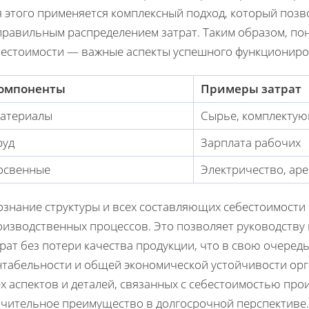
 этого применяется комплексный подход, который позво
правильным распределением затрат. Таким образом, по
бестоимости — важные аспекты успешного функциониро
омпоненты
Примеры затрат
атериалы
Сырье, комплекту
руд
Зарплата рабочих
освенные
Электричество, ар
ознание структуры и всех составляющих себестоимости
оизводственных процессов. Это позволяет руководству
рат без потери качества продукции, что в свою очеред
нтабельности и общей экономической устойчивости орг
х аспектов и деталей, связанных с себестоимостью про
ачительное преимущество в долгосрочной перспективе.