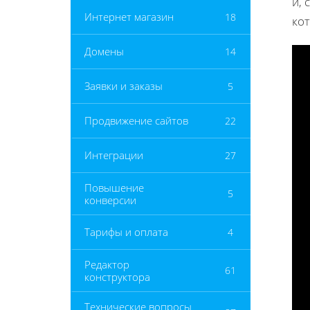
и,
Интернет магазин
18
ко
Домены
14
Заявки и заказы
5
Продвижение сайтов
22
Интеграции
27
Повышение
5
конверсии
Тарифы и оплата
4
Редактор
61
конструктора
Технические вопросы