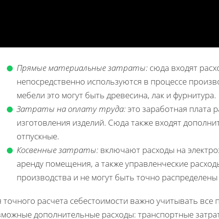
Прямые материальные затраты:
сюда входят расх
непосредственно используются в процессе произво
мебели это могут быть древесина, лак и фурнитура.
Затраты на оплату труда:
это заработная плата р
изготовления изделий. Сюда также входят дополни
отпускные.
Косвенные затраты:
включают расходы на электро
аренду помещения, а также управленческие расход
производства и не могут быть точно распределены 
я точного расчета себестоимости важно учитывать все 
зможные дополнительные расходы: транспортные затрат