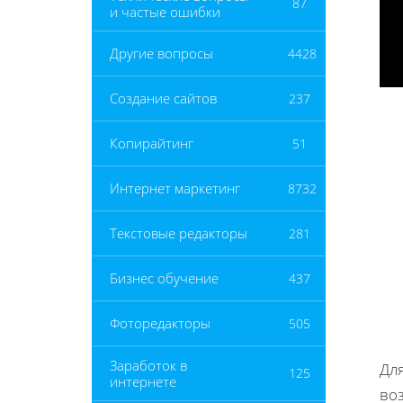
87
и частые ошибки
Другие вопросы
4428
Создание сайтов
237
Копирайтинг
51
Интернет маркетинг
8732
Текстовые редакторы
281
Бизнес обучение
437
Фоторедакторы
505
Заработок в
Дл
125
интернете
во