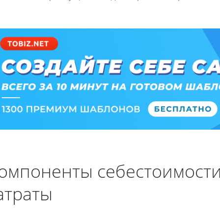
омпоненты себестоимост
атраты