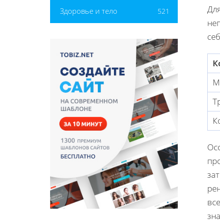
Для
Здоровье и тело
521
не
се
К
М
Т
К
Ос
пр
зат
ре
все
зн