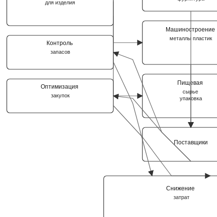
для изделия
Машиностроение
металлы пластик
Контроль
запасов
Пищевая
Оптимизация
сырье
закупок
упаковка
Поставщики
Снижение
затрат