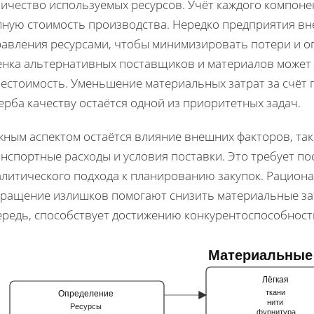
личество используемых ресурсов. Учёт каждого компоне
лную стоимость производства. Нередко предприятия вн
равления ресурсами, чтобы минимизировать потери и оп
енка альтернативных поставщиков и материалов может
естоимость. Уменьшение материальных затрат за счёт п
рба качеству остаётся одной из приоритетных задач.
жным аспектом остаётся влияние внешних факторов, так
нспортные расходы и условия поставки. Это требует п
алитического подхода к планированию закупок. Рацион
кращение излишков помогают снизить материальные зат
ередь, способствует достижению конкурентоспособност
Материальные
затраты
Лёгкая
ткани
Определение
нити
Ресурсы
фурнитура