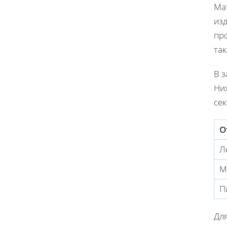
Ма
из
про
так
В з
Ни
се
О
Л
М
П
Для