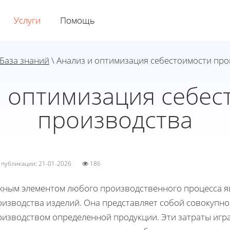
Услуги
Помощь
База знаний
\ Анализ и оптимизация себестоимости пр
и оптимизация себес
производства
а публикации: 21-01-2026
186
жным элементом любого производственного процесса яв
изводства изделий. Она представляет собой совокупнос
оизводством определенной продукции. Эти затраты иг