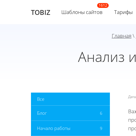
TOBIZ
Шаблоны сайтов
Тарифы
Главная
\
Анализ 
Дат
Все
Ва
Блог
6
про
пр
Начало работы
9