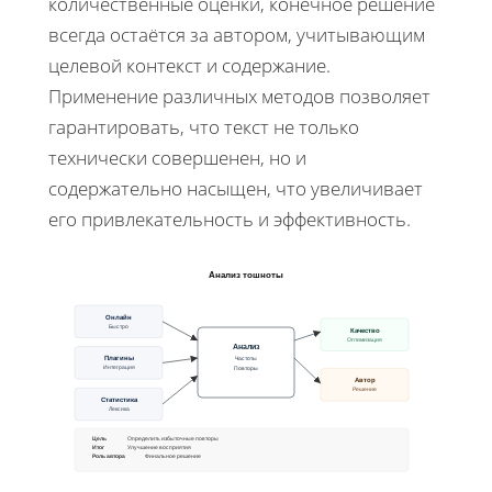
количественные оценки, конечное решение
всегда остаётся за автором, учитывающим
целевой контекст и содержание.
Применение различных методов позволяет
гарантировать, что текст не только
технически совершенен, но и
содержательно насыщен, что увеличивает
его привлекательность и эффективность.
Анализ тошноты
Онлайн
Быстро
Качество
Оптимизация
Анализ
Плагины
Частоты
Повторы
Интеграция
Автор
Решение
Статистика
Лексика
Цель
Определить избыточные повторы
Итог
Улучшение восприятия
Роль автора
Финальное решение